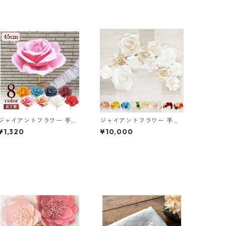
ジャイアントフラワー 手作
ジャイアントフラワー 手作
りキット フローラ Mサイズ
りキット 12点セット(13点セ
¥1,320
¥10,000
花径45cm 【前撮り 結婚式
ット) ペーパーフラワー ウォ
やお誕生日パーティーに
ールフラワー (送料無料)
も】 ウェディング演出にイ
ンパクト大