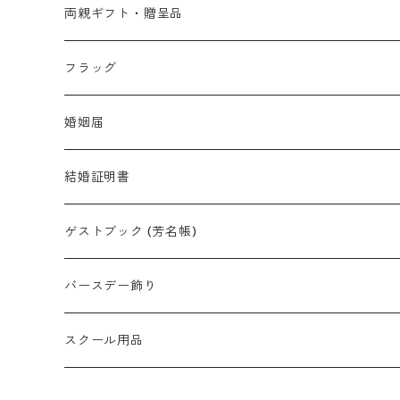
完成品
ペーパーフラワー単品
両親ギフト・贈呈品
ペーパーフラワーセット
体重ベア・ラビット
フラッグ
ペーパーツリー
子育て感謝状
婚姻届
結婚証明書
ゲストブック (芳名帳)
バースデー飾り
スクール用品
レッスンバッグ