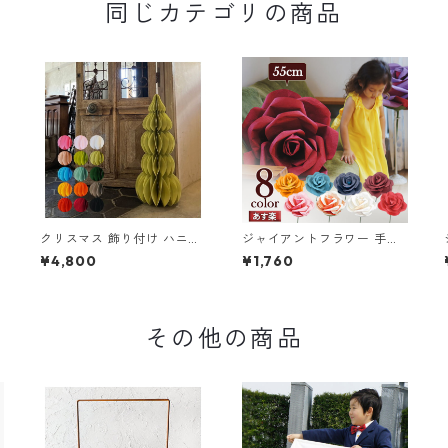
同じカテゴリの商品
クリスマス 飾り付け ハニカ
ジャイアントフラワー 手作
ム ジャイアント ペーパーツ
りキット フローラ L 花径55
¥4,800
¥1,760
リー (88cm) XLサイズ (送料
cm 結婚式の前撮りやお誕生
無料)
日パーティーや七五三にも
ウェディング演出に ペーパ
ーフラワー
その他の商品