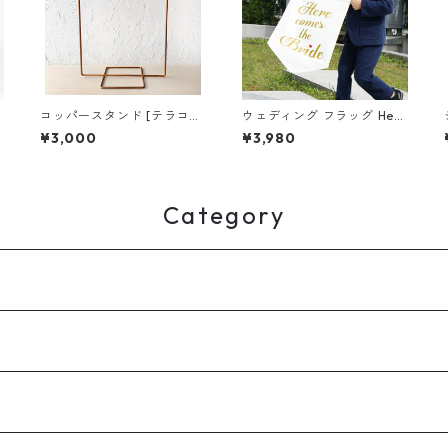
コッパースタンド [テラコッ
ウェディング フラッグ Here
タ ウェディングの ウェルカ
comes the Bride / the Gro
¥3,000
¥3,980
ムボードや 結婚式 受付の飾
om / Best Day Ever (結婚
り付けに コッパーフレーム]
式 演出 フラワーガール リン
(送料無料※沖縄離島を除く)
グボーイ ウェディングタペ
ストリー) (送料無料)
Category