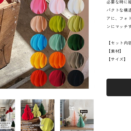
必要な時に
パクトな構
アに、フォ
ンにマッチ
【セット内
【素材
【サイズ】 