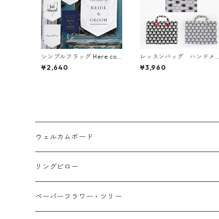
シンプルフラッグ Here co
レッスンバッグ ハンドメ
mes the bride and Groom
イド 動物柄 入園 入
¥2,640
¥3,960
ウェディング フラッグ Best
学 新学期
Day Ever / Just Married
(演出 ガーランド タペストリ
ー) バースデー 誕生日 飾り
付け (メール便送料無料)
ウェルカムボード
アクリルウェルカムボード
リングピロー
イーゼル・スタンド
手作りキット
ペーパーフラワー・ツリー