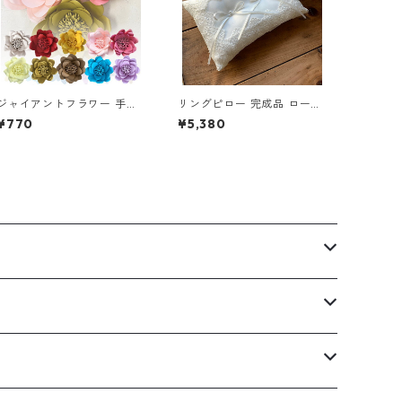
ジャイアントフラワー 手作
リングピロー 完成品 ローレ
りキット ロータス 花径35c
ン (送料無料)
¥770
¥5,380
m ウォールフラワー 壁 イン
テリア 飾り 撮影小物 背景
ペーパーフラワー