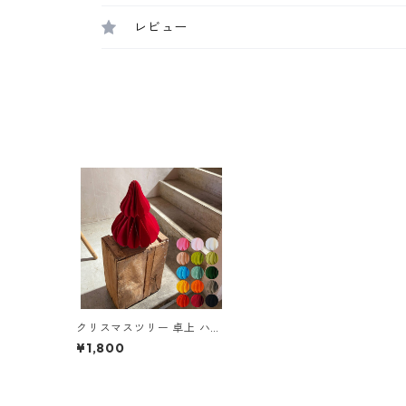
レビュー
クリスマスツリー 卓上 ハニ
カム ジャイアント ペーパー
¥1,800
ツリー (31cm) Sサイズ 飾り
付け 折りたたみ式 (メール便
送料無料)