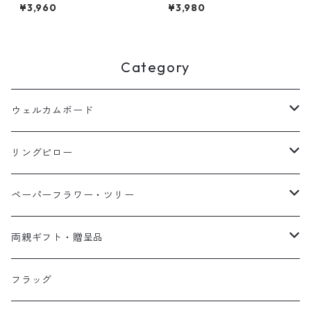
ド 音符柄 ♪ 入園 入学
ダブル セット (ハーフバース
¥3,960
¥3,980
新学期 ピアノ
デー パーティー ガーランド 飾
り付け 1歳 男の子 女の子) (送
料無料)
Category
ウェルカムボード
アクリルウェルカムボード
リングピロー
イーゼル・スタンド
手作りキット
ペーパーフラワー・ツリー
完成品
ペーパーフラワー単品
両親ギフト・贈呈品
ペーパーフラワーセット
体重ベア・ラビット
フラッグ