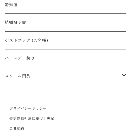
ペーパーツリー
子育て感謝状
婚姻届
結婚証明書
ゲストブック (芳名帳)
バースデー飾り
スクール用品
レッスンバッグ
プライバシーポリシー
特定商取引法に基づく表記
会員規約