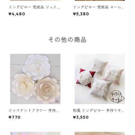
リングピロー 完成品 ジュリア
リングピロー 完成品 ローレン
(送料無料)
(送料無料)
¥4,480
¥5,380
その他の商品
ジャイアントフラワー 手作り
和風 リングピロー 手作りキッ
キット ローズ Mサイズ 花径3
ト リングピロー 桜風 (さくら
¥770
¥3,550
0cm ウォールフラワー 壁 イ
かぜ) (メール便送料無料)
ンテリア 飾り 撮影小物 背景
ペーパーフラワー