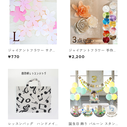
ジャイアントフラワー サクラ
ジャイアントフラワー 手作り
Ｌ(15cm) 桜(さくら)のペーパ
キット 3点セット ウォールフ
¥770
¥2,200
ーフラワー シンプルな花びら
ラワー 壁 インテリア 飾り 撮
の形の造花がかわいい
影小物 背景 ペーパーフラワー
レッスンバッグ ハンドメイ
誕生日 飾り バルーン スタンド