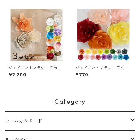
インテリア 飾り 誕生日 結婚式
り 撮影小物 背景 ペーパーフラ
やパーティーに 撮影小物 背景
ワー
ペーパーフラワー
ジャイアントフラワー 手作り
ジャイアントフラワー 手作り
キット 3点セット ウォールフ
キット ローズ Mサイズ 花径3
¥2,200
¥770
ラワー 壁 インテリア 飾り 撮
0cm ウォールフラワー 壁 イ
影小物 背景 ペーパーフラワー
ンテリア 飾り 撮影小物 背景
ペーパーフラワー
Category
ウェルカムボード
アクリルウェルカムボード