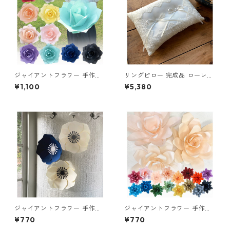
ジャイアントフラワー 手作り
リングピロー 完成品 ローレン
キット ローズ Lサイズ 花径45
(送料無料)
¥1,100
¥5,380
cm ウォールフラワー 壁 イン
テリア 飾り 撮影小物 背景 ペ
ーパーフラワー
ジャイアントフラワー 手作り
ジャイアントフラワー 手作り
キット アネモネ 花径35cm カ
キット ダリア 花径40cm ウォ
¥770
¥770
ラー2色 ウォールフラワー 壁
ールフラワー 壁 インテリア 飾