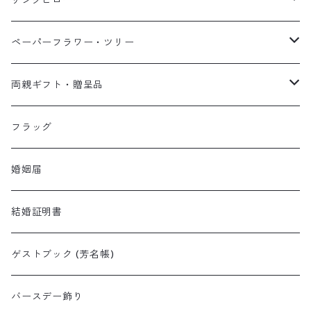
リングピロー
イーゼル・スタンド
手作りキット
ペーパーフラワー・ツリー
完成品
ペーパーフラワー単品
両親ギフト・贈呈品
ペーパーフラワーセット
体重ベア・ラビット
フラッグ
ペーパーツリー
子育て感謝状
婚姻届
結婚証明書
ゲストブック (芳名帳)
バースデー飾り