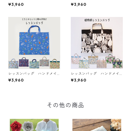
ド リボン柄 入園 入学
ド 音符柄 ♪ 入園 入学
¥3,960
¥3,960
新学期
新学期 ピアノ
レッスンバッグ ハンドメイ
レッスンバッグ ハンドメイ
ド 男の子 入園 入学 新
ド 北欧イメージの植物柄
¥3,960
¥3,960
学期
入園 入学 新学期
その他の商品